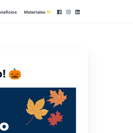
neficios
Materiales 📁
o! 🎃