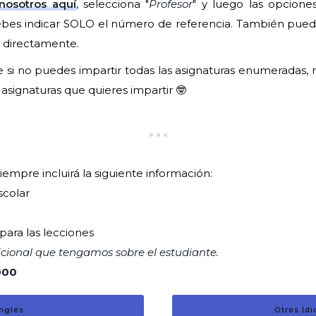
nosotros aquí
, selecciona "
Profesor
" y luego las opciones
bes indicar SOLO el número de referencia. También puede
 directamente.
 si no puedes impartir todas las asignaturas enumeradas, r
 asignaturas que quieres impartir 🤓
iempre incluirá la siguiente información:
scolar
 para las lecciones
cional que tengamos sobre el estudiante.
000
Inglés
Otros Id