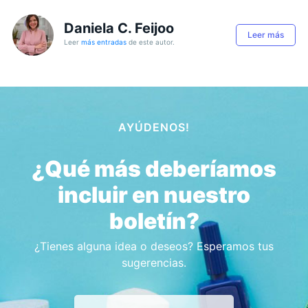
Daniela C. Feijoo
Leer más
Leer
más entradas
de este autor.
AYÚDENOS!
¿Qué más deberíamos
incluir en nuestro
boletín?
¿Tienes alguna idea o deseos? Esperamos tus
sugerencias.