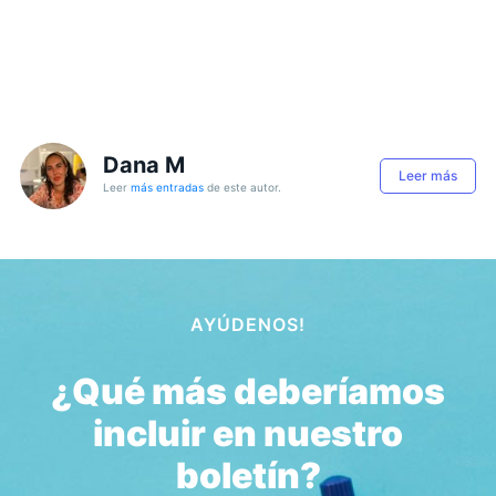
Dana M
Leer más
Leer
más entradas
de este autor.
AYÚDENOS!
¿Qué más deberíamos
incluir en nuestro
boletín?